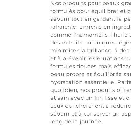
o
Nos produits pour peaux gra
formulés pour équilibrer et c
l
sébum tout en gardant la pe
rafraîchie. Enrichis en ingré
l
comme l'hamamélis, l'huile d
e
des extraits botaniques légers
minimiser la brillance, à dés
c
et à prévenir les éruptions c
formules douces mais efficac
t
peau propre et équilibrée san
hydratation essentielle. Parf
i
quotidien, nos produits offre
et sain avec un fini lisse et c
o
ceux qui cherchent à réduire
sébum et à conserver un aspe
n
long de la journée.