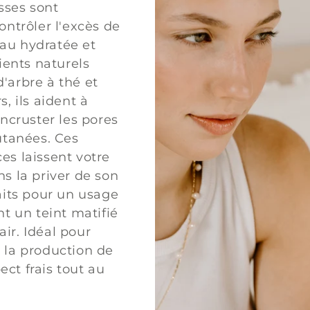
sses sont
ontrôler l'excès de
au hydratée et
dients naturels
'arbre à thé et
, ils aident à
incruster les pores
utanées. Ces
es laissent votre
s la priver de son
aits pour un usage
nt un teint matifié
lair. Idéal pour
 la production de
ct frais tout au