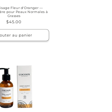
isage Fleur d'Oranger —
gère pour Peaux Normales à
Grasses
Prix
$45.00
habituel
outer au panier