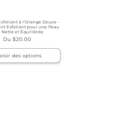
xfoliant à l'Orange Douce -
ant Exfoliant pour une Peau
 Nette et Équilibrée
Prix
Du $20.00
habituel
oisir des options