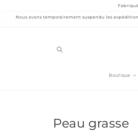
et
Fabriqué
passer
au
Nous avons temporairement suspendu les expéditions 
contenu
Boutique
C
Peau grasse