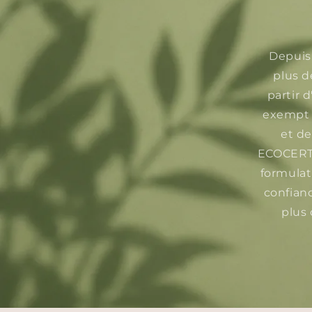
Depuis 
plus d
partir 
exempt d
et de
ECOCERT 
formulat
confianc
plus 