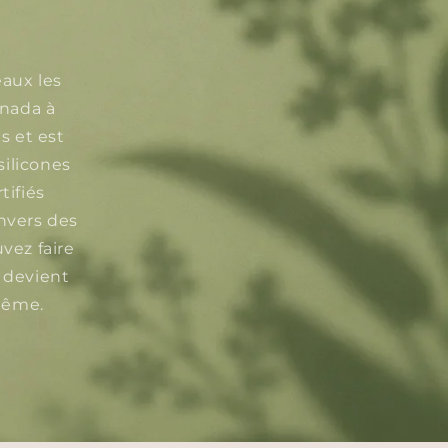
eaux les
anada à
s et est
silicones
tifiés
nvers des
vez faire
u devient
-même.