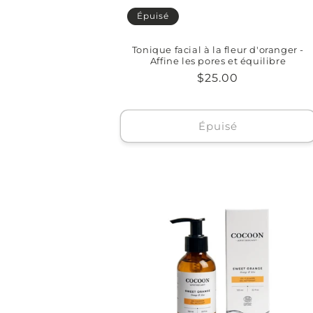
Épuisé
Tonique facial à la fleur d'oranger -
Affine les pores et équilibre
Prix
$25.00
habituel
Épuisé