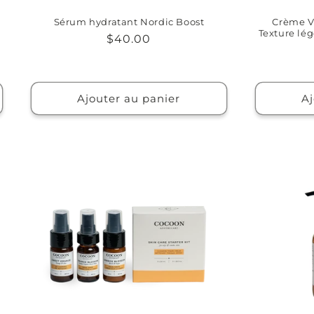
Sérum hydratant Nordic Boost
Crème V
Texture lé
Prix
$40.00
habituel
Ajouter au panier
Aj