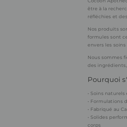
Cocoon Apothecar
être à la recher
réfléchies et de
Nos produits so
formules sont c
envers les soins
Nous sommes fier
des ingrédients,
Pourquoi s
• Soins naturels
• Formulations d
• Fabriqué au C
• Solides perfor
corps