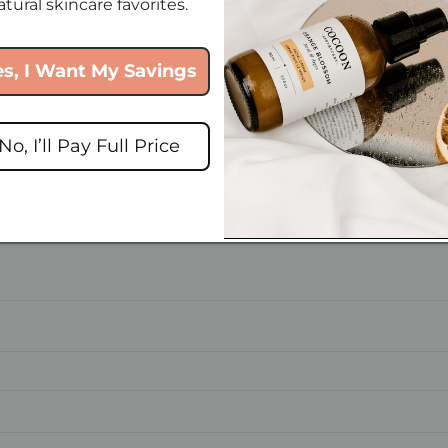
atural skincare favorites.
Raison Sociale
es, I Want My Savings
Le Site Web
No, I’ll Pay Full Price
 de vous afin que nous puissions vérifier l'identité de votre