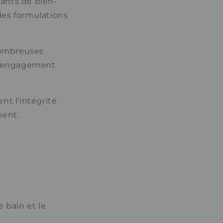
lants de bien-
des formulations
nombreuses
re engagement
nt l'intégrité
ient.
e bain et le