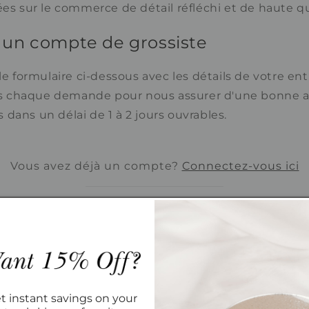
ées sur le commerce de détail réfléchi et de haute qu
un compte de grossiste
 le formulaire ci-dessous avec les détails de votre ent
 chaque demande pour nous assurer d'une bonne a
dans un délai de 1 à 2 jours ouvrables.
Vous avez déjà un compte?
Connectez-vous ici
ns client
Prenom
*
t instant savings on your