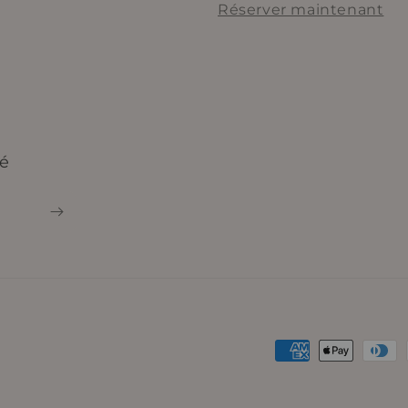
Réserver maintenant
é
Moyens
de
paiement