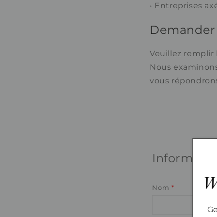
• Entreprises ax
Demander 
Veuillez remplir
Nous examinons
vous répondrons 
Informatio
Nom
*
Ge