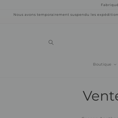
et
Fabriqué
passer
au
Nous avons temporairement suspendu les expéditions 
contenu
Boutique
Vent