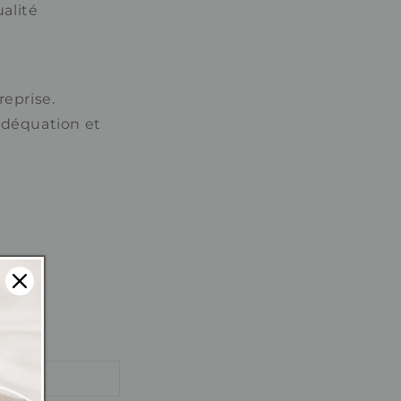
alité
reprise.
déquation et