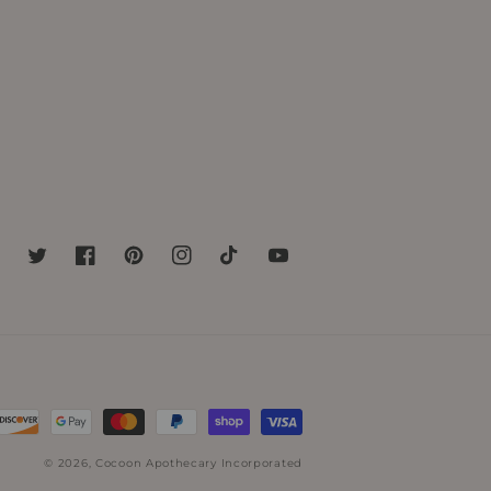
Twitter
Facebook
Pinterest
Instagram
TikTok
YouTube
© 2026,
Cocoon Apothecary Incorporated