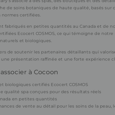
y s'associe à des spas, des boutiques et des détail
che de soins botaniques de haute qualité, basés sur 
s normes certifiées.
nt fabriqués en petites quantités au Canada et de 
ertifiées Ecocert COSMOS, ce qui témoigne de not
 naturels et biologiques.
s de soutenir les partenaires détaillants qui valorise
 une présentation raffinée et une forte expérience cl
'associer à Cocoon
 et biologiques certifiés Ecocert COSMOS
e qualité spa conçues pour des résultats réels
anada en petites quantités
mances de vente au détail pour les soins de la peau, l