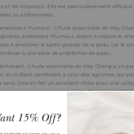
et les irritations. Elle est particulièrement efficace
ibles ou enflammées.
améliorant l'humeur : L'huile essentielle de May Ch
priétés améliorant l'humeur, aidant à réduire le stres
der à améliorer la santé globale de la peau, car le str
ntribuer à une série de problèmes de peau.
aîchissant : L'huile essentielle de May Chang a un p
nt et vivifiant, semblable à celui des agrumes, qui pe
s sens. Cela en fait un excellent choix pour une utili
ie, car elle peut aider à améliorer l'humeur et à rédui
 l'huile essentielle de May Chang dans votre routine 
à améliorer la santé et l'apparence de votre peau.
E :
Litsea cubeba