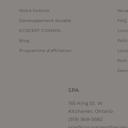
Notre histoire
Nous
Développement durable
FAQ
ECOCERT COSMOS
Livr
Blog
Polit
Programme d'affiliation
Loca
Polit
Dema
SPA
165 King St. W
Kitchener, Ontario
(519) 568-5682
spa@cocoonapothecary