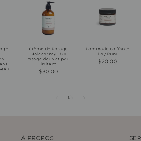
sage
Crème de Rasage
Pommade coiffante
 –
Malechemy - Un
Bay Rum
en
rasage doux et peu
Prix
$20.00
sans
irritant
habituel
peau
Prix
$30.00
habituel
el
de
1
/
4
À PROPOS
SER