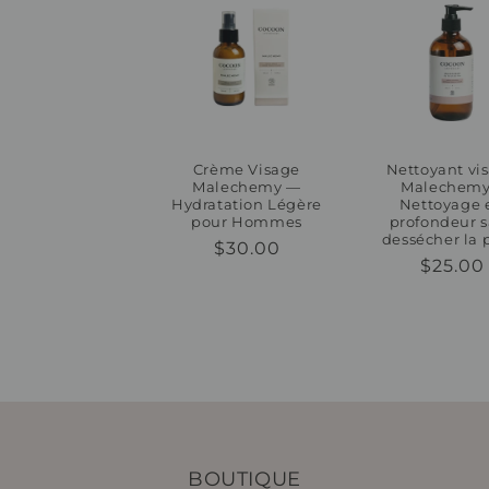
Crème Visage
Nettoyant vi
Malechemy —
Malechemy
Hydratation Légère
Nettoyage 
pour Hommes
profondeur 
dessécher la 
Prix
$30.00
Prix
$25.00
habituel
habitu
BOUTIQUE