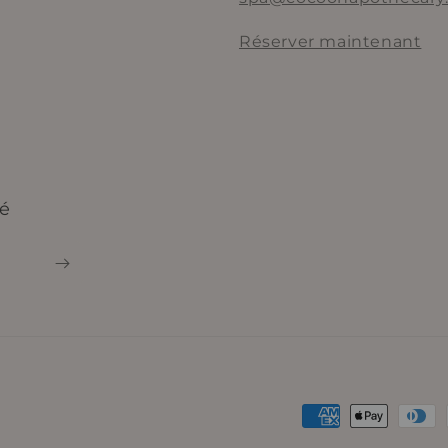
Réserver maintenant
é
Moyens
de