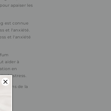
 pour apaiser les
ang est connue
s et l'anxiété.
ess et l'anxiété
arfum
ut aider à
sation en
re le stress.
de soins de la