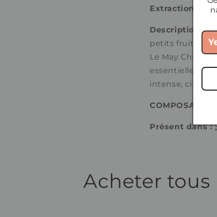
Ge
Extraction :
Dist
n
Description :
L'
Y
petits fruits re
Le May Chang est
essentielle dist
intense, citronn
COMPOSANTS C
Présent dans :
Acheter tous