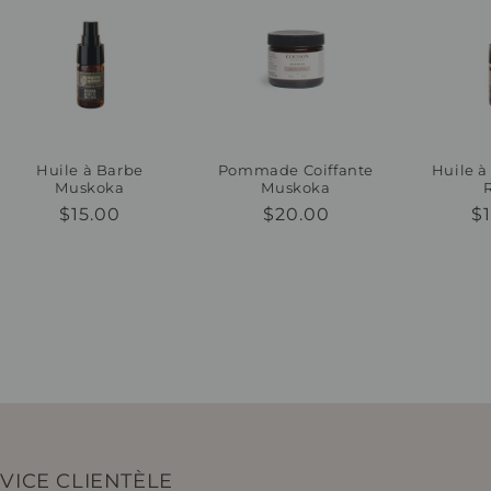
Huile à Barbe
Pommade Coiffante
Huile à
Muskoka
Muskoka
Prix
$15.00
Prix
$20.00
Pr
$
habituel
habituel
h
VICE CLIENTÈLE