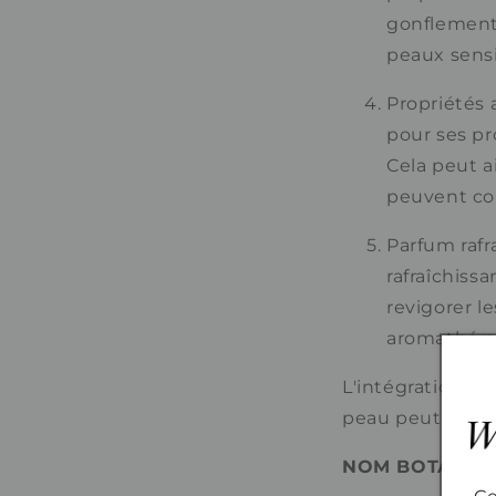
gonflements 
peaux sens
Propriétés 
pour ses pro
Cela peut ai
peuvent co
Parfum rafr
rafraîchissa
revigorer le
aromathérap
L'intégration de
peau peut aider 
NOM BOTANIQU