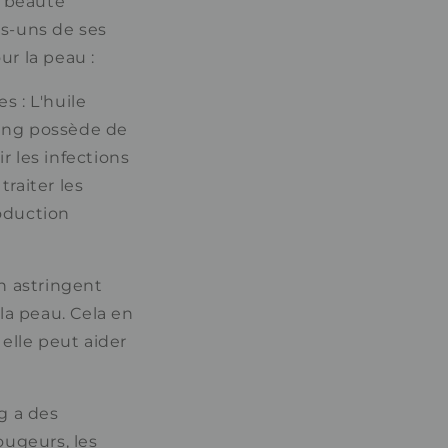
 beauté
es-uns de ses
ur la peau :
s : L'huile
ang possède de
r les infections
traiter les
roduction
un astringent
 la peau. Cela en
 elle peut aider
g a des
ougeurs, les