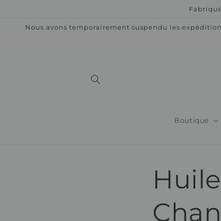
et
Fabriqué
passer
au
Nous avons temporairement suspendu les expéditions 
contenu
Boutique
Huile
Cha