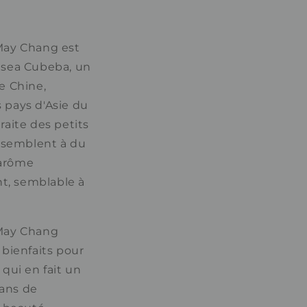
 May Chang est
itsea Cubeba, un
de Chine,
s pays d'Asie du
traite des petits
ressemblent à du
 arôme
ant, semblable à
 May Chang
bienfaits pour
 qui en fait un
dans de