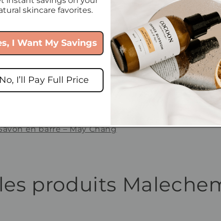
t instant savings on your
illation à la vapeur
atural skincare favorites.
huile essentielle de May Chang (Litsea cubeba) est ex
es, I Want My Savings
ssemblant à du poivre qui poussent sur cet arbre à fe
 utilisé depuis longtemps dans la phytothérapie chi
illée à la vapeur est de couleur jaune pâle et possèd
No, I’ll Pay Full Price
é, frais et doux. L'huile est également revigorante et
LÉS :
Citral
Savon en barre – May Chang
 les produits Maleche