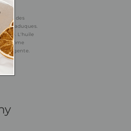
traite des
uilles caduques.
noise. L'huile
e un arôme
 astringente.
my