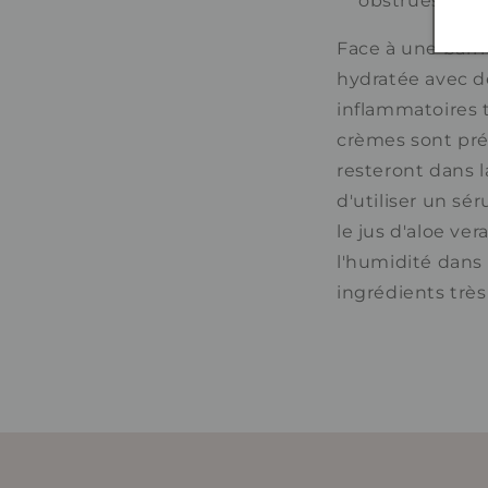
obstrués.
Face à une barri
hydratée avec de
inflammatoires t
crèmes sont préf
resteront dans 
d'utiliser un sé
le jus d'aloe ver
l'humidité dans 
ingrédients trè