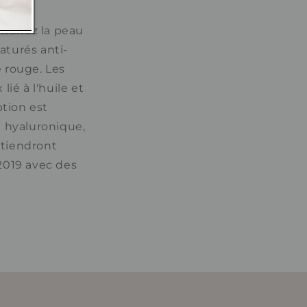
intenez la peau
aturés anti-
e rouge. Les
ié à l'huile et
tion est
e hyaluronique,
intiendront
 2019 avec des