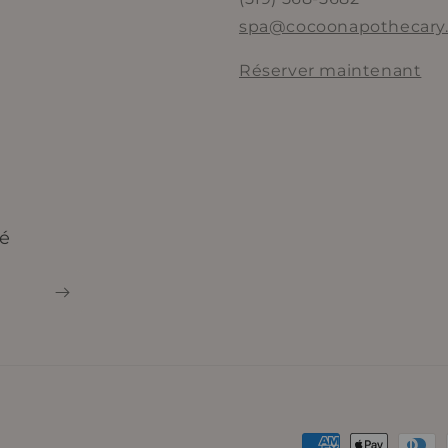
spa@cocoonapothecary
Réserver maintenant
é
Moyens