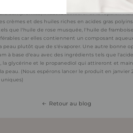
ère compromise, il faut la restaurer et la réparer. Ma
s crèmes et des huiles riches en acides gras polyins
els que l'huile de rose musquée, l'huile de frambois
érables car elles contiennent un composant aqueux l
la peau plutôt que de s'évaporer. Une autre bonne op
rum à base d'eau avec des ingrédients tels que l'acid
a, la glycérine et le propanediol qui attireront et ma
la peau. (Nous espérons lancer le produit en janvier
s uniques)
Retour au blog