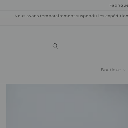
et
Fabriqué
passer
au
Nous avons temporairement suspendu les expéditions 
contenu
Boutique