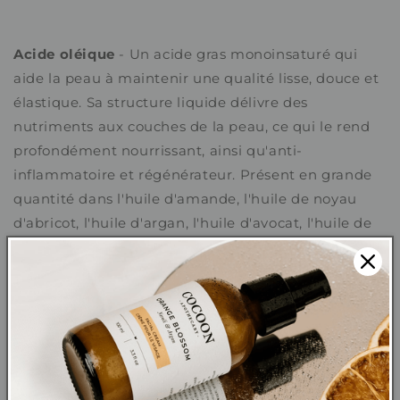
Acide oléique
- Un acide gras monoinsaturé qui
aide la peau à maintenir une qualité lisse, douce et
élastique. Sa structure liquide délivre des
nutriments aux couches de la peau, ce qui le rend
profondément nourrissant, ainsi qu'anti-
inflammatoire et régénérateur. Présent en grande
quantité dans l'huile d'amande, l'huile de noyau
d'abricot, l'huile d'argan, l'huile d'avocat, l'huile de
baobab, l'huile de noix du Brésil, l'huile de buriti,
l'huile de graines de camélia, l'huile de colza, l'huile
de graines de carotte, l'huile de tamanu, le beurre
de cacao, l'huile de noix de macadamia, le beurre
de mangue, l'huile de marula, l'huile de moringa,
l'huile de neem, l'huile d'olive, le beurre de karité,
l'huile de sésame et l'huile de son de riz.